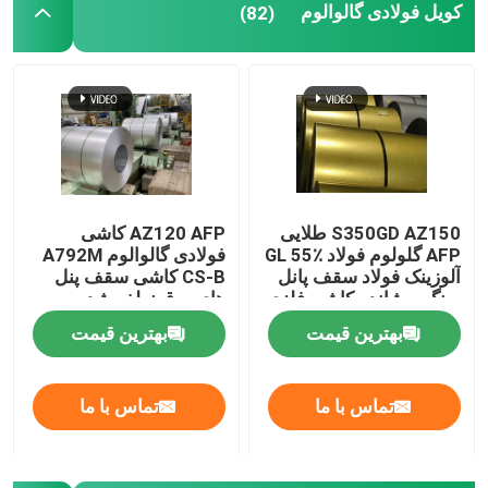
کویل فولادی گالوالوم
(82)
سقف و پوشش فلزی
ورق فولادی راه راه
قطعات فولادی
S350GD AZ150 طلایی
AZ120 AFP کاشی
AFP گلولوم فولاد GL 55٪
فولادی گالوالوم A792M
کاشی سقف پوشش داده شده با سنگ
آلوزینک فولاد سقف پانل
CS-B کاشی سقف پنل
سنگ پوشانده کاشی فلزی
های ورق نطفه شده
ASTM A792M S350GD
AZ120 GL 55٪ کویل
بهترین قیمت
بهترین قیمت
فولادی آلوزینک
تماس با ما
تماس با ما