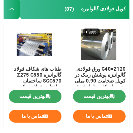
کویل فولادی گالوانیزه
(87)
G40=Z120 ورق فولادی
طناب های شکاف فولاد
گالوانیزه پوشش زینک در
گالوانیزه Z275 G550
کویل ضخامت 0.90 میلی
SGC570 ساختمان
متر برای کف حامل عرشه
ساختاری فولاد سبک
ساختمان
بهترین قیمت
بهترین قیمت
تماس با ما
تماس با ما