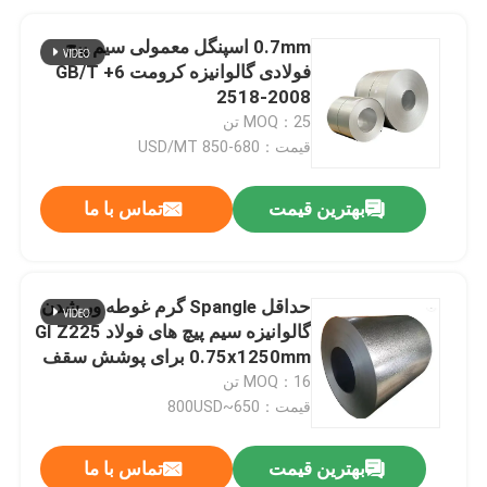
0.7mm اسپنگل معمولی سیم پیچ
فولادی گالوانیزه کرومت 6+ GB/T
2518-2008
MOQ：25 تن
قیمت：680-850 USD/MT
بهترین قیمت
تماس با ما
حداقل Spangle گرم غوطه ور شدن
گالوانیزه سیم پیچ های فولاد GI Z225
0.75x1250mm برای پوشش سقف
MOQ：16 تن
قیمت：650~800USD
بهترین قیمت
تماس با ما