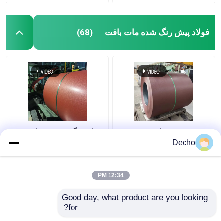
فولاد پیش رنگ شده مات بافت
(68)
Z225 ورق فولادی
فولاد رنگ پوشیده بافت
گالوانیزه رنگ آمیزی
دار مات رنگ پوشیده
Decho
12:34 PM
بهترین قیمت
بهترین قیمت
Good day, what product are you looking 
for?
تماس با ما
تماس با ما