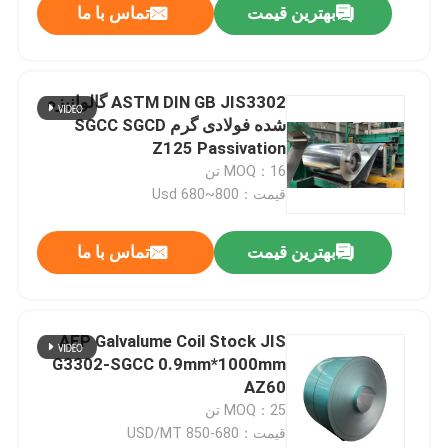
بهترین قیمت
تماس با ما
ASTM DIN GB JIS3302 گالوانیزه
شده فولادی گرم SGCC SGCD
Z125 Passivation
MOQ：16 تن
قیمت：Usd 680~800
بهترین قیمت
تماس با ما
AFP Galvalume Coil Stock JIS
G3302-SGCC 0.9mm*1000mm
AZ60
MOQ：25 تن
قیمت：680-850 USD/MT