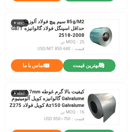
85g/M2 سیم پیچ فولاد آلوزینک
حداقل اسپنگل فولاد گالوانیزه GB/T
2518-2008
MOQ：25 تن
قیمت：680-850 USD/MT
بهترین قیمت
تماس با ما
کیفیت بالا گرم غوطه 0.7mm ضخیم
Galvalume گالوانیزه کویل آلومینیوم
Az150 Galvalume کویل فولاد Z275
مواد سقف
MOQ：16 تن
قیمت：750~850 USD