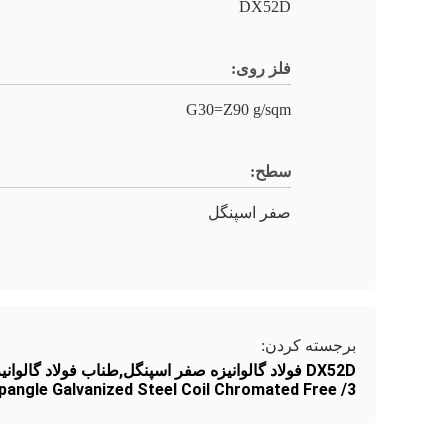
DX52D
فلز روی:
G30=Z90 g/sqm
سطح:
صفر اسپنگل
برجسته کردن:
DX52D فولاد گالوانیزه صفر اسپنگل,طناب فولاد گالوانیزه G30,سیم پیچ فولاد گالوانیزه صفر اسپنگل بدون کروم /3+
pangle Galvanized Steel Coil Chromated Free /3+