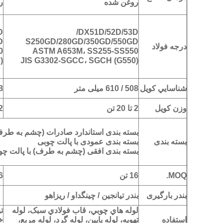
روغن شده
روغ
/
DX51D/52D/53D/
D
S250GD/280GD/350GD/550GD
درجه فولاد
0
ASTM A653M، SS255-SS550
)
JIS G3302-SGCC، SGCH (G550)
شناسايي کويل
508 / 610 میلی متر
508 
وزن کویل
2 تا 20 تن
2 تا 20
بسته بندی استاندارد صادرات (چشم به طر
بسته بندی
بسته بندی عمودی با پالت چوبی
بسته بندی افقی (چشم به طرف) با پالت چو
MOQ.
16 تن
16
بندر بارگیری
بندر تيانجين / چينگداو / ريزاهو
لوله هاي چوبي، قاب فولادي سبک، لوله
ت
استفاده
تهويه، لوله پايين، لوله گرد، لوله مربع،
خانگ