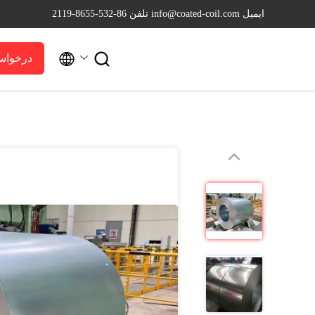
ایمیل info@coated-coil.com
تلفن 86-532-8655-2119


درخواس