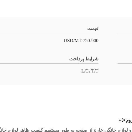
قیمت
750-900 USD/MT
شرایط پرداخت
L/C، T/T
شند و لوازم خانگی خارج از صفحه به طور مستقیم کیفیت ظاهر لوازم خان