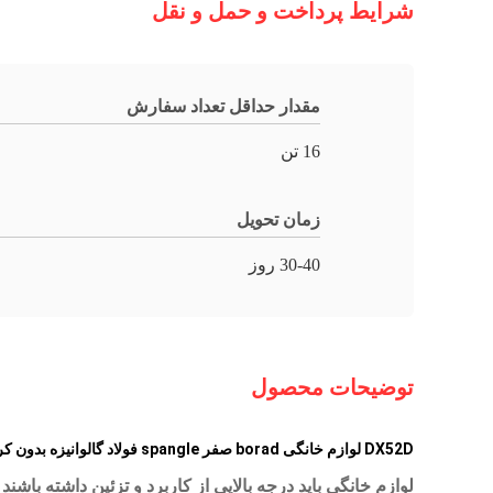
شرایط پرداخت و حمل و نقل
مقدار حداقل تعداد سفارش
16 تن
زمان تحویل
30-40 روز
توضیحات محصول
DX52D لوازم خانگی borad صفر spangle فولاد گالوانیزه بدون کروم /3+
لوازم خانگی باید درجه بالایی از کاربرد و تزئین داشته با