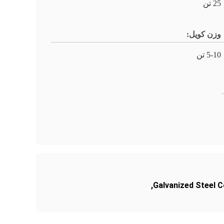
25 تن
وزن کویل:
5-10 تن
,
Galvanized Steel C