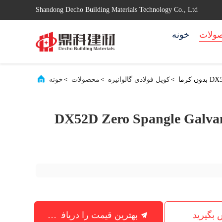
Shandong Decho Building Materials Technology Co., Ltd
ولات
خونه
کرما
>
کویل فولادی گالوانیزه
>
محصولات
>
خونه
DX52D Zero Spangle Galvani
س بگیرید
بهترین قیمت را دریافت کنید