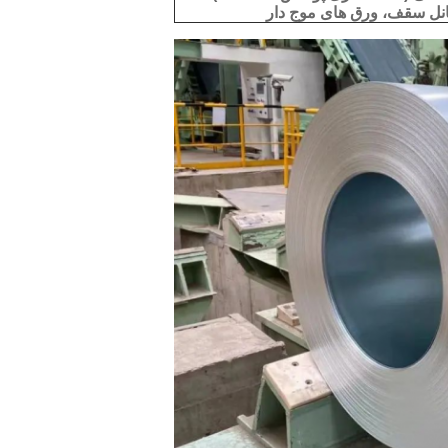
انل سقف، ورق های موج دار