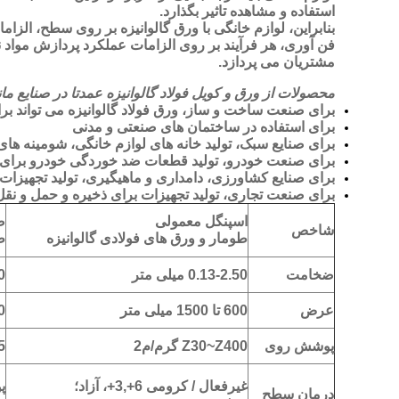
استفاده و مشاهده تاثیر بگذارد.
بنابراین، لوازم خانگی با ورق گالوانیزه بر روی سطح، الزا
فن آوری، هر فرآیند بر روی الزامات عملکرد پردازش مواد نی
مشتریان می پردازد.
محصولات از ورق و کویل فولاد گالوانیزه عمدتا در صنایع
برای صنعت ساخت و ساز، ورق فولاد گالوانیزه می تواند ب
برای استفاده در ساختمان های صنعتی و مدنی
برای صنایع سبک، تولید خانه های لوازم خانگی، شومینه های
برای صنعت خودرو، تولید قطعات ضد خوردگی خودرو برای خ
برای صنایع کشاورزی، دامداری و ماهیگیری، تولید تجهیزا
برای صنعت تجاری، تولید تجهیزات برای ذخیره و حمل و نقل ک
اسپنگل معمولی
ص
شاخص
طومار و ورق های فولادی گالوانیزه
ط
ضخامت
0.13-2.50 میلی متر
،0
عرض
600 تا 1500 میلی متر
600 ت
پوشش روی
Z30~Z400 گرم/م2
75
غیرفعال / کرومی 6+,3+، آزاد؛
پو
درمان سطح