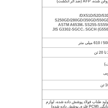
ن شده، AFP (ضد اثر انگشت)
DX51D/52D/53D
S250GD/280GD/350GD/550G
ASTM A653M، SS255-SS55
JIS G3302-SGCC، SGCH (G550
/ 610 میلی متر
 تن
ف)
بی
 تن
ولید طناب فولاد پوشش داده شده، لوازم
ی (PCM فلزی پوشش داده شده)