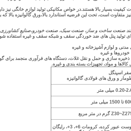
مات کیفیت بسیار بالا هستند.در خواص مکانیکی تولید لوازم خانگی نیز 
ز متفاوت است، تحت این فرضیه استاندارد بالا،ورق گالوانیزه بالا که
 مانند صنعت ساخت و ساز، صنعت سبک، صنعت خودرو،صنایع کشاورزی، د
رای تولید پنل های ضد خوردگی سقف و شبکه سقف و غیره استفاده شود
 مدنی و لوازم آشپزخانه و غیره
ودروها و غیره
ت ذخیره سازی و حمل و نقل غلات، دستگاه های فرآوری منجمد برای گ
الاها و مواد، تجهیزات بسته بندی و غیره.
فر اسپنگل
ومار و ورق های فولادی گالوانیزه
0.20-2 میلی متر
ا 1500 میلی متر
Z30~Z2 گرم در متر مربع
ست عبور کرده، کرومات 6+، 3+، رایگان