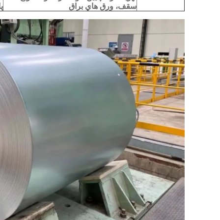
سقف، ورق هاي براق
پ