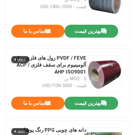
قیمت：USD 2400~3500
کویل فولادی گالوالوم
بهترین قیمت
تماس با ما
کویل فولادی گالوانیزه
سیم پیچ الکترولیتی قلع
PVDF / FEVE رول های فلزی ورق
آلومینیوم برای سقف فلزی ACP /
AHP ISO9001
فولاد پیش رنگ شده مات بافت
MOQ：5 تن
قیمت：3000 USD/TON
کویل با روکش رنگ پرینتچ
بهترین قیمت
تماس با ما
کویل آلومینیومی با پوشش رنگی
دانه های چوبی PPG رنگ پوشانده
طناب های فولادی آلوزینک