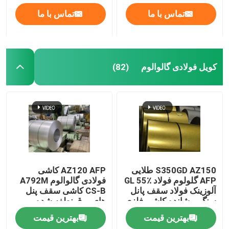
تماس با ما
تماس با ما
کویل فولادی گالوالوم
(82)
S350GD AZ150 طلایی
AZ120 AFP کاشی
AFP گلولوم فولاد GL 55٪
فولادی گالوالوم A792M
آلوزینک فولاد سقف پانل
CS-B کاشی سقف پنل
سنگ پوشانده کاشی فلزی
های ورق نطفه شده
ASTM A792M S350GD
AZ120 GL 55٪ کویل
بهترین قیمت
بهترین قیمت
فولادی آلوزینک