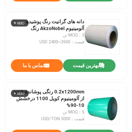
دانه های گرانیت رنگ پوشیده
آلومینیوم AkzoNobel رنگ
MOQ：3 تن
قیمت：USD 2400~3500
بهترین قیمت
تماس با ما
0.2x1200mm رنگی پوشانده شده
از آلومینیوم کویل 1100 درخشش
10-90%
MOQ：5 تن
قیمت：3000 USD/TON