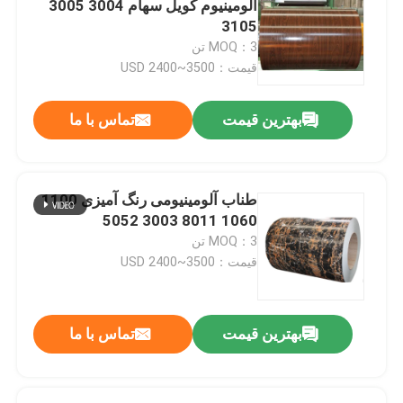
آلومینیوم کویل سهام 3004 3005
3105
سقف و پوشش فلزی
MOQ：3 تن
قیمت：USD 2400~3500
ورق فولادی راه راه
بهترین قیمت
تماس با ما
قطعات فولادی
طناب آلومینیومی رنگ آمیزی 1100
کاشی سقف پوشش داده شده با سنگ
1060 8011 3003 5052
MOQ：3 تن
قیمت：USD 2400~3500
بهترین قیمت
تماس با ما