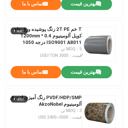
بهترین قیمت
تماس با ما
T خم 2T PE رنگ پوشیده ورق های
کویل آلومینیوم 0.4 * 1200mm
ISO9001 A8011 درجه 1050
MOQ：5 تن
قیمت：3000 USD/TON
بهترین قیمت
تماس با ما
PVDF/HDP/SMP رنگ آمیزی از ورق
آلومینیوم AkzoNobel
MOQ：3 تن
قیمت：USD 2400~3500