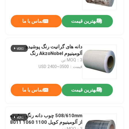
تور کارخانه
بهترین قیمت
تماس با ما
کنترل کیفیت
دانه های گرانیت رنگ پوشیده
با ما تماس بگیرید
آلومینیوم AkzoNobel رنگ
MOQ：3 تن
قیمت：USD 2400~3500
اخبار
پرونده ها
بهترین قیمت
تماس با ما
درخواست نقل قول
508/610mm چوب دانه رنگ پوشیده
از آلومینیوم کویل 1100 1060 8011
کویل فولادی با روکش رنگی
MOQ：3 تن