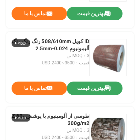
بهترین قیمت
تماس با ما
ID کویل 508/610mm رنگ رنگ رنگ
آلیمونیوم 0.024-2.5mm
MOQ：3 تن
قیمت：USD 2400~3500
بهترین قیمت
تماس با ما
خونه
طوسی از آلومینیوم با پوشش Z 60-
محصولات
200g/m2
MOQ：3 تن
درباره ما
قیمت：USD 2400~3500