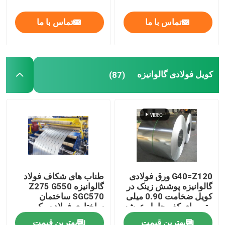
تماس با ما
تماس با ما
کویل فولادی گالوانیزه
(87)
G40=Z120 ورق فولادی
طناب های شکاف فولاد
گالوانیزه پوشش زینک در
گالوانیزه Z275 G550
کویل ضخامت 0.90 میلی
SGC570 ساختمان
متر برای کف حامل عرشه
ساختاری فولاد سبک
ساختمان
بهترین قیمت
بهترین قیمت