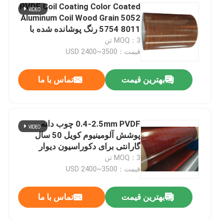
PVDF Coil Coating Color Coated
Aluminum Coil Wood Grain 5052
5754 8011 رنگ پوشانده شده با
رنگ پوشانده شده با رنگ پوشانده
MOQ：3 تن
شده
قیمت：USD 2400~3500
بهترین قیمت
تماس با ما
0.4-2.5mm PVDF چوب دانه
پوشش آلومینیوم کویل 50 سال
گارانتی برای دکوراسیون دیوار
بیرونی
MOQ：3 تن
قیمت：USD 2400~3500
بهترین قیمت
تماس با ما