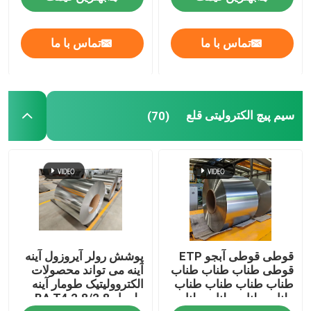
تماس با ما
تماس با ما
سیم پیچ الکترولیتی قلع
(70)
قوطی قوطی آبجو ETP
پوشش رولر آیروزول آینه
قوطی طناب طناب طناب
آینه می تواند محصولات
طناب طناب طناب طناب
الکتروولیتیک طومار آینه
طناب طناب طناب طناب
طومار BA T4 2.8/2.8