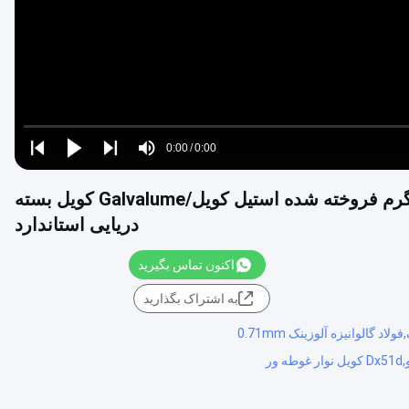
Loaded
:
0%
0:00
/
0:00
Play
Play
Play
Mute
Current
Duration
next
next
Z275 ضد انگشت Dx51d زینک پوشانده شده و گرم فروخته شده استیل کویل/Galvalume کویل بسته
Time
دریایی استاندارد
اکنون تماس بگیرید
به اشتراک بگذارید