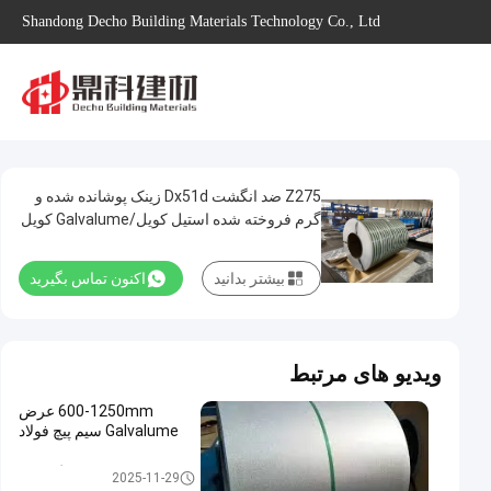
Shandong Decho Building Materials Technology Co., Ltd
Z275 ضد انگشت Dx51d زینک پوشانده شده و
گرم فروخته شده استیل کویل/Galvalume کویل
بسته دریایی استاندارد
بیشتر بدانید
اکنون تماس بگیرید
ویدیو های مرتبط
600-1250mm عرض
Galvalume سیم پیچ فولاد
کویل فولادی گالوالوم
2025-11-29