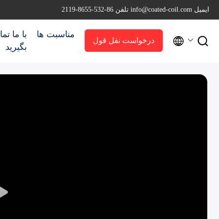
ایمیل info@coated-coil.com
تلفن 86-532-8655-2119
مناسبت ها
با ما تم


درخواست نقل قول
بگیرید