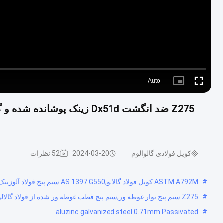
Auto
Picture-
Fullscreen
in-
Picture
کویل فولادی گالوالوم
2024-03-20
52 نظرات
#
ASTM A792M کویل فولاد گالالو,AS 1397 G550 سیم پیچ فولاد آلوزینک,فولاد گالوانیزه آلوزینک 0.71mm
#
Z275 سیم پیچ نوار غوطه ور,سیم پیچ قطب غوطه ور شده از فولاد گالالو,Dx51d کویل نوار غوطه ور
aluzinc galvanized steel 0.71mm Passivated
#