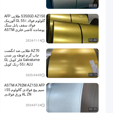
00:43
S350GD AZ150 طلایی AFP
گلولوم فولاد GL 55٪ آلوزینک
فولاد سقف پانل سنگ
پوشانده کاشی فلزی ASTM
A792M S350GD
کویل فولادی گالوالوم
00:40
2024-11-14
AZ70 طلایی ضد انگشت
چاپ گرم غوطه ور شدن
Galvalume فلز کویل GL
55٪ ALU-زنک کویل
G550/SCG570 درجه سخت
کامل
کویل فولادی گالوالوم
00:15
2025-04-09
ASTM A792M AZ150 AFP
سیم پیچ فولادی گالولوم 55٪
AL ZN ورق فولادی
کویل فولادی گالوالوم
2024-07-24
00:35