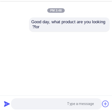
3:48 PM
Good day, what product are you looking 
for?
Z40~Z275 G/m2 DX51D+Z پیش رنگ شده / PPGI / Z60g رنگ
پوشانده استیل 0.20-1.70mm
کویل فولادی با روکش رنگی
2024-01-11